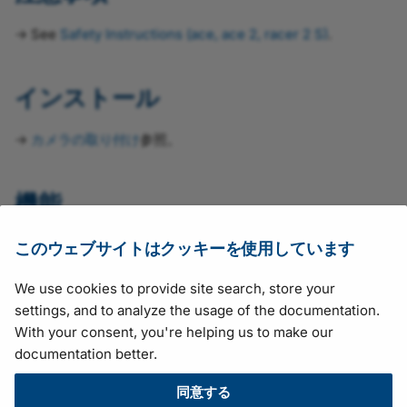
→ See
Safety Instructions (ace, ace 2, racer 2 S)
.
インストール
→
カメラの取り付け
参照。
機能
→「
機能
」を参照。
このウェブサイトはクッキーを使用しています
We use cookies to provide site search, store your
ドキュメントを改善するための提案はありますか？フィードバックをお
settings, and to analyze the usage of the documentation.
送りください。
With your consent, you're helping us to make our
技術的な質問については、
最寄りの販売代理店
にお問い合わせいただく
documentation better.
か、Baslerウェブサイトの
サポートフォーム
をご利用ください。
本書のすべての内容は予告なく変更されることがあり、Basler AGの著
同意する
作権で保護されています。