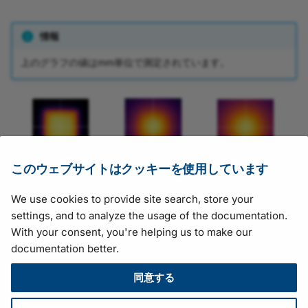
情報
上のグラフの値はmm単位で測定されています。
このウェブサイトはクッキーを使用しています
We use cookies to provide site search, store your
ドキュメントを改善するための提案はありますか？フィードバックをお
settings, and to analyze the usage of the documentation.
送りください。
With your consent, you're helping us to make our
技術的な質問については、
最寄りの販売代理店
にお問い合わせいただく
documentation better.
か、Baslerウェブサイトの
サポートフォーム
をご利用ください。
本書のすべての内容は予告なく変更されることがあり、Basler AGの著
同意する
作権で保護されています。
Version: 130
• Release date: 14 July 2026 • Document number: