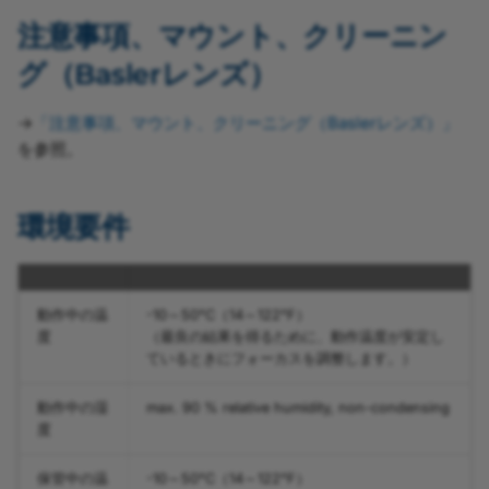
注意事項、マウント、クリーニン
グ（Baslerレンズ）
→
「注意事項、マウント、クリーニング（Baslerレンズ）」
を参照。
環境要件
動作中の温
-10～50°C（14～122°F）
度
（最良の結果を得るために、動作温度が安定し
ているときにフォーカスを調整します。）
動作中の湿
max. 90 % relative humidity, non-condensing
度
保管中の温
-10～50°C（14～122°F）