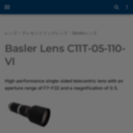
レンズ
テレセントリックレンズ
Baslerレンズ
Baslerレンズ
主な機能
概要
Basler Lens C11T-05-110-
パートナーレンズ
一般仕様
用語
VI
機械的仕様
注意事項、取り付け、清
High-performance single-sided telecentric lens with an
レンズの寸法
Cマウントレンズ
aperture range of F7–F32 and a magnification of 0.5.
パフォーマンスチャート
Fマウントレンズ
解像度対画像の高さ