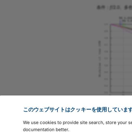
条件：
f
/2.0、多
このウェブサイトはクッキーを使用していま
ドキュメントを改善するための提案はありますか？フィードバ
We use cookies to provide site search, store your s
技術的な質問については、
最寄りの販売代理店
にお問い合わせい
documentation better.