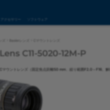
アクセサリー
ソフトウェア
ンズ
Baslerレンズ
Cマウントレンズ
 Lens C11-5020-12M-P
mium Cマウントレンズ（固定焦点距離50 mm、絞り範囲F2.0～F16、