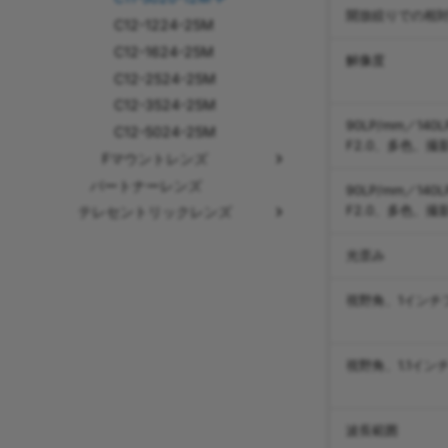
開放絞りでの相
C12-1224-25M
C12-1624-25M
解像度
C12-2524-25M
C12-3524-25M
90LP/mm／1
C12-5024-25M
F2.0、多色、撮
Fマウントレンズ
パートナーレンズ
F-S35-2528-45M-S-SD
90LP/mm／1
F2.0、多色、撮
テレセントリックレンズ
F-S35-3528-45M-S-SD
Baslerレンズ
F-S35-5028-45M-S-SD
光歪み
パートナーレンズ
概要
F-S35-7528-45M-S-SD
C11T-05-110-VI
視野角、1インチ
C11T-05-110-VI-C
C11T-08-110-VI
視野角、1.1イ
C11T-08-110-VI-C
C11T-1-110-VI
C11T-1-110-VI-C
波長範囲