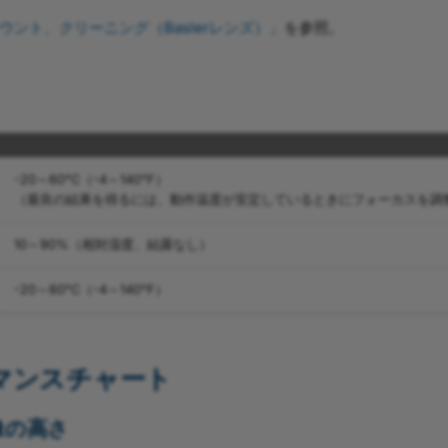
ウント、クリーニング（Baslerレンズ）」
を参照。
-20～60°C（-4～140°F）
（最良の結果を得るには、動作温度が安定しているときにフォーカスを調
10～90%（相対湿度、結露なし）
-20～60°C（-4～140°F）
マンスチャート
像の高さ