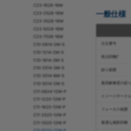
C23-1628-16M
一般仕様
C23-2528-16M
C23-3528-16M
C23-5028-16M
C23-7538-16M
注文番号
C10-0814-2M-S
C10-1214-2M-S
焦点距離
f'
C10-1614-3M-S
C10-2514-3M-S
絞り範囲
C10-3514-8M-S
最高解像度の絞
C10-5014-2M-S
C11-0824-12M-P
イメージサーク
C11-1220-12M-P
C11-1620-12M-P
フォーカス範囲
C11-2520-12M-P
C11-3520-12M-P
最適な撮影距離
C11-5020-12M-P