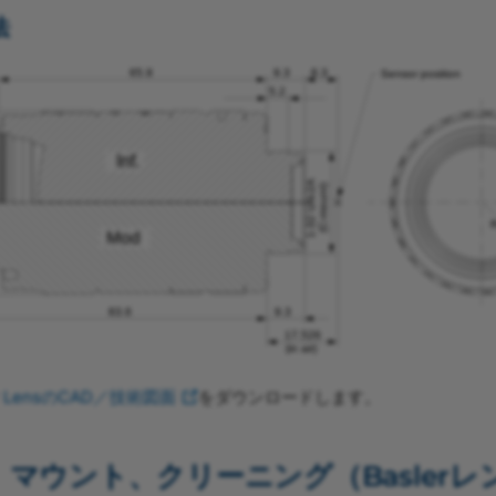
法
r LensのCAD／技術図面
をダウンロードします。
マウント、クリーニング（Baslerレ