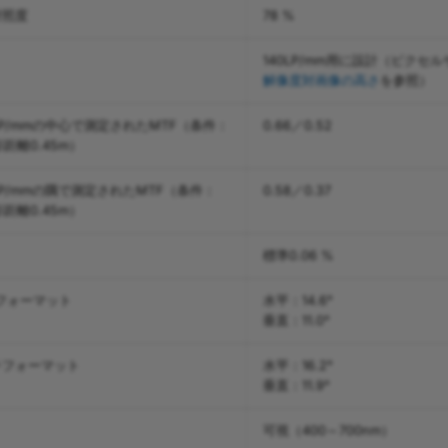
対照度
78 %
140LP/mm用に設計（ピクセル
解像度対画像の高さ
を参照）
40LP/mmの中心で測定されたMTF（条件：
0.66／0.52
影距離0.45m）
40LP/mmの隅で測定されたMTF（条件：
0.58／0.37
影距離0.45m）
標準0.06 %
フォーマット
水平：14.6°
垂直：11.0°
ンチフォーマット
水平：16.2°
垂直：11.9°
可視（400～700nm）