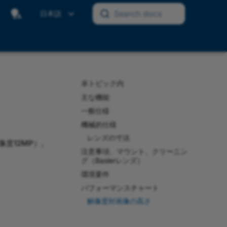
Search docs
日本語
本トピック内
主な機能
一般仕様
機械的仕様
レンズの寸法
解像度12MP）。
注意事項、マウント、クリーニン
グ（Baslerレンズ）
環境要件
パフォーマンスチャート
解像度対画像の高さ