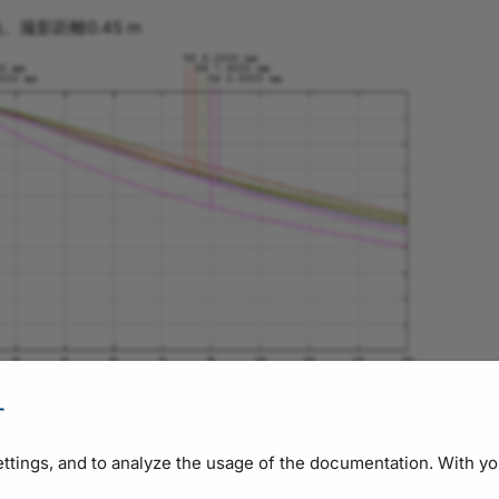
色、撮影距離0.45 m
す
ックをお送りください。
ettings, and to analyze the usage of the documentation. With y
ただくか、Baslerウェブサイトの
サポートフォーム
をご利用ください。