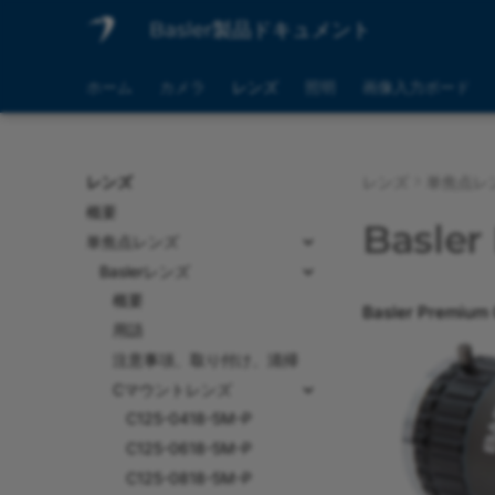
Basler製品ドキュメント
ホーム
カメラ
レンズ
照明
画像入力ボード
レンズ
レンズ
単焦点レ
概要
Basler
単焦点レンズ
Baslerレンズ
概要
Basler Pre
用語
注意事項、取り付け、清掃
Cマウントレンズ
C125-0418-5M-P
C125-0618-5M-P
C125-0818-5M-P