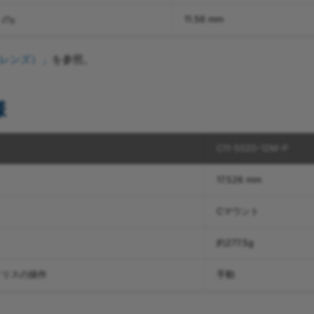
、
の
11.56 mm
F
erレンズ）」
を参照。
様
C11-5020-12M-P
17.526 mm
Cマウント
約277.5g
イリスの操作
手動