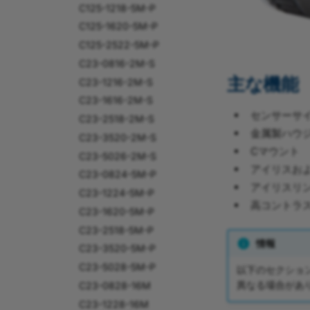
C125-1218-5M-P
C125-1620-5M-P
C125-2522-5M-P
C23-0816-2M-S
主な機能
C23-1216-2M-S
C23-1616-2M-S
センサーサイ
C23-2518-2M-S
金属製ハウ
C23-3520-2M-S
Cマウント
C23-5026-2M-S
アイリスお
C23-0824-5M-P
アイリスリ
C23-1224-5M-P
高コントラ
C23-1620-5M-P
C23-2518-5M-P
情報
C23-3520-5M-P
C23-5028-5M-P
以下のセクショ
異なる場合があ
C23-0828-16M
C23-1228-16M