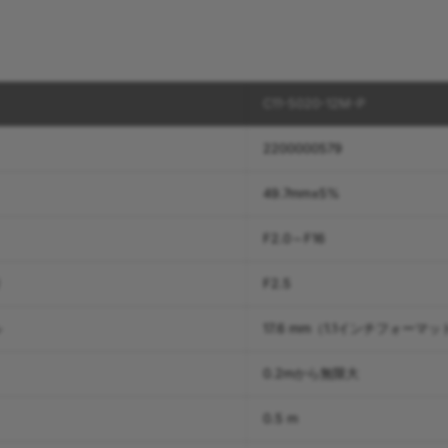
C11-5020-12M-P
2200000579
49.7mm±5%
F2.0～F16
り
F2.5
ル
17.6 mm（1.1インチフォーマッ
0.2mから無限大
0.5 m