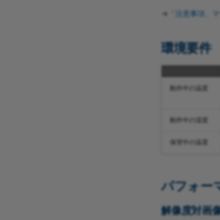
→
「注意事項、マ
環境要件
動作中の温度
動作中の湿度
保管中の温度
パフォー
解像度対画