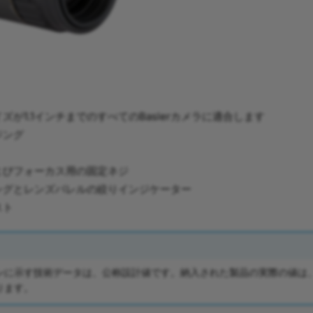
ズが1.1インチまでのすべてのBaslerカメラに適合します
ジング
よびフォーカス用の固定ネジ
ングとレンズバレルの絞りインジケーター
スト
ンに示す技術データは、公称設計値です。納入された製品の実際の値は
ります。