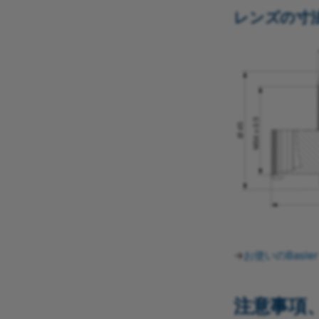
レンズの寸
→
お使いのBasle
注意事項、