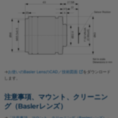
→
お使いのBasler LensのCAD／技術図面
をダウンロード
します。
注意事項、マウント、クリーニン
グ（Baslerレンズ）
→
「注意事項、マウント、クリーニング（Baslerレンズ）」