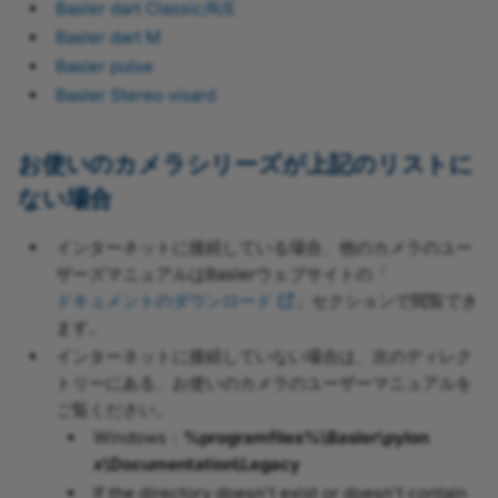
Basler dart Classic/R/E
Basler dart M
Basler pulse
Basler Stereo visard
お使いのカメラシリーズが上記のリストに
ない場合
インターネットに接続している場合、他のカメラのユー
ザーズマニュアルはBaslerウェブサイトの「
ドキュメントのダウンロード
」セクションで閲覧でき
ます。
インターネットに接続していない場合は、次のディレク
トリーにある、お使いのカメラのユーザーマニュアルを
ご覧ください。
Windows：
%programfiles%\Basler\pylon
x
\Documentation\Legacy
If the directory doesn't exist or doesn't contain