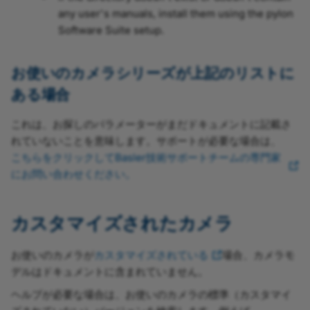
any user's manuals, install them using the pylon
Software Suite setup.
お使いのカメラシリーズが上記のリストに
ある場合
これは、お探しのパラメーターがまだドキュメントに記載さ
れていないことを意味します。サポートが必要な場合は、
こちらをクリックしてBasler技術サポートチームの専門家
にお問い合わせください。
カスタマイズされたカメラ
お使いのカメラが
カスタマイズされている
場合、カメラモ
デルはドキュメントに含まれていません。
ヘルプが必要な場合は、お使いのカメラの標準（カスタマイ